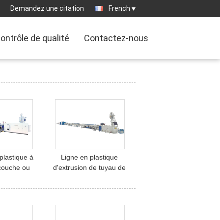
Demandez une citation
French
ontrôle de qualité
Contactez-nous
plastique à
Ligne en plastique
couche ou
d'extrusion de tuyau de
 de machine
HDPE à grande vitesse
de tuyau de
pour la machine de
diamètre de
plastique de canalisation
ll
d'approvisionnement en
gaz de Jwell