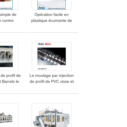
simple de
Opération facile en
n contre
plastique écumante de
e machine de
contrôle automatique de
 à vis de
machine d'extrusion
e mur anti
de profil de
Le moulage par injection
 Barrels le
de profil de PVC visse et
 rotation de
Barrels le revêtement
nt précis
bimétallique de jet