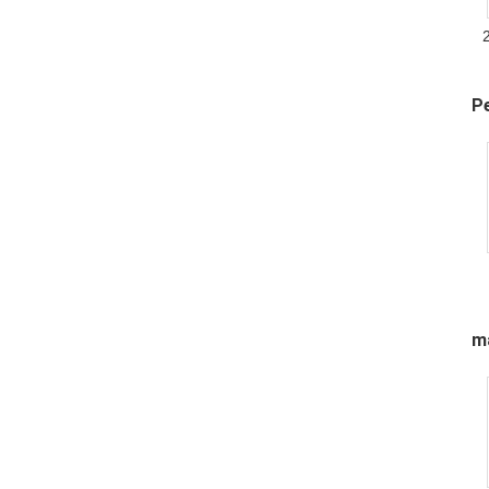
Pe
ma
s