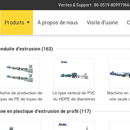
Ventes & Support :
86-0519-80991966
Produits
À propos de nous
Visite d'usine
C
nduite d'extrusion
(163)
haîne de production de
Le type vertical de PVC
Machine en 
uyau de PE de tuyau de
du HDPE de diamètres
une seule 
protection de fil
de Jwell 200-1200mm/pp
multicouche
gne en plastique d'extrusion de profil
(117)
lectrique de Jwell MPP
a nervuré la machine de
d'extrusion 
machine de plastique
plastique de tuyau
PE de grand 
Jwe