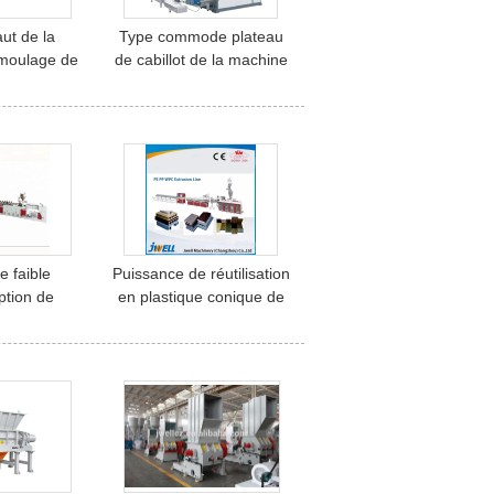
aut de la
Type commode plateau
moulage de
de cabillot de la machine
 de coup en
JWZ-BM05D/12D/20D de
structure de
soufflage de corps creux
 meurent le
d'extrusion
ef
e faible
Puissance de réutilisation
tion de
en plastique conique de
 de vis de
moteur principal de la vis
 capacité
37 de machine de WPC
 l'unité de
double
t d'air