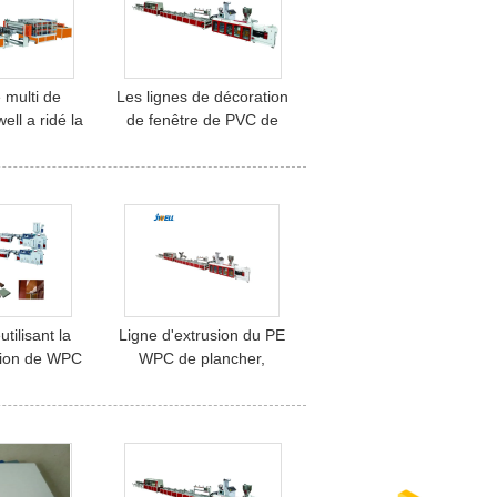
 multi de
Les lignes de décoration
ll a ridé la
de fenêtre de PVC de
 plastique
Jwell/décoration
thermique de
dépouille la machine de
e toit
plastique de profil
utilisant la
Ligne d'extrusion du PE
usion de WPC
WPC de plancher,
extérieures
machine 37kw de
uit de PE
panneau de mousse de
PVC de Wpc 150-180
kg/h heures