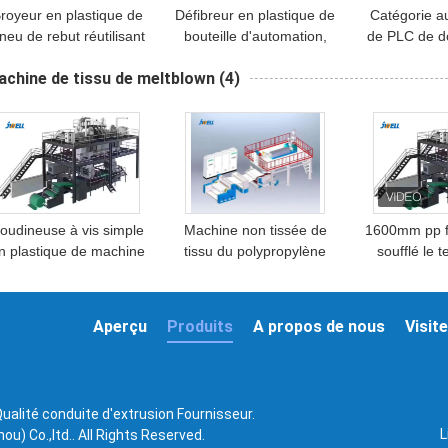
royeur en plastique de
Défibreur en plastique de
Catégorie a
neu de rebut réutilisant
bouteille d'automation,
de PLC de d
biaxiale d'équipement
machine en plastique de
de broyeur p
chine de tissu de meltblown
(4)
ourd de machine grand
défibreur de bouteille
plastique de
réutilisée
15-3
oudineuse à vis simple
Machine non tissée de
1600mm pp f
n plastique de machine
tissu du polypropylène
soufflé le t
e tissu de Meltblown de
pp Meltblown
faisant la
masque protecteur
production à
Aperçu
Produits
A propos de nous
Visite
ualité conduite d'extrusion Fournisseur.
L
u) Co.,ltd.. All Rights Reserved.