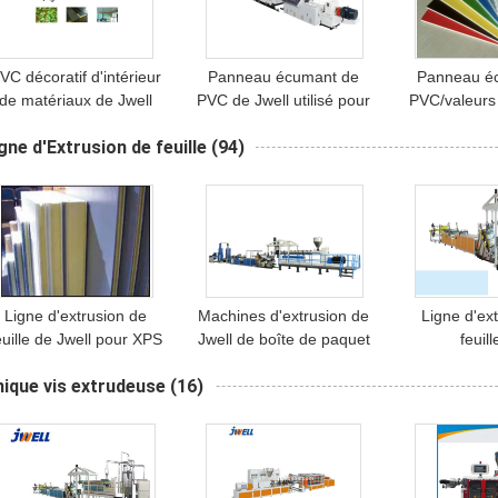
VC décoratif d'intérieur
Panneau écumant de
Panneau é
de matériaux de Jwell
PVC de Jwell utilisé pour
PVC/valeurs
pelant semi la machine
la machine décorative
de concent
gne d'Extrusion de feuille
(94)
de plastique de conseil
d'intérieur de plastique
poste de t
de matériaux de publicité
plastique d
de placard
largeur de l
1220mm Jwell
phon
Ligne d'extrusion de
Machines d'extrusion de
Ligne d'ex
euille de Jwell pour XPS
Jwell de boîte de paquet
feuil
éger de haute résistance
de nourriture de feuille
paquet/ext
ique vis extrudeuse
(16)
Boad écumant
d'ANIMAL FAMILIER
réutilisation
pour la feuille en
de Jwell
plastique
papet