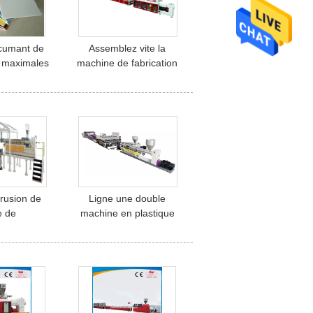
cumant de
Assemblez vite la
 maximales
machine de fabrication
ration au
en plastique/Jwell de
ravail en
panneau mural machine
e tuyau de
de réutilisation en
'extrudeuse
plastique
 d'isolation
ique
trusion de
Ligne une double
le de
machine en plastique
rudeuse de
d'extrusion de feuille de
 en plastique
Jwell pp de plastique de
 pour la
calibre de bâtiment de
erie
moule