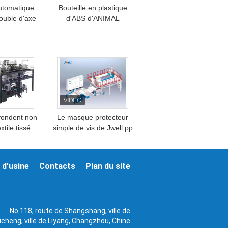
utomatique
Bouteille en plastique
ouble d'axe
d'ABS d'ANIMAL
uissance en
FAMILIER de PE de pp
 la machine
écrasant la tension
7kw
simple de la vis 380V de
machine
ondent non
Le masque protecteur
extile tissé
simple de vis de Jwell pp
 ligne de
fondent non la machine
 la machine
enflée de textile tissé
 d'usine
Contacts
Plan du site
No.118, route de Shangshang, ville de
icheng, ville de Liyang, Changzhou, Chine