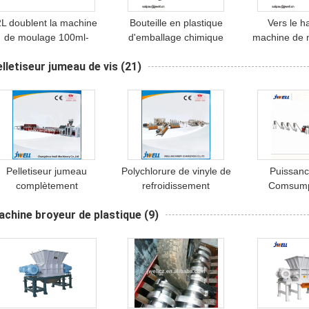
2L doublent la machine
Bouteille en plastique
Vers le h
de moulage 100ml-
d'emballage chimique
machine de 
3000ml Bottels de coup
faisant la machine,
soufflement
lletiseur jumeau de vis
(21)
d'injection de station
machine de moulage
plastique de 
100L injection
type continu
ch
Pelletiseur jumeau
Polychlorure de vinyle de
Puissanc
complètement
refroidissement
Comsump
automatique de vis,
d'efficacité de
pelletiseur
chine broyeur de plastique
(9)
ystème de pelletisation
pelletisation de panneau
jumeau de
de brin avec le moteur
de mousse de PVC de
élevée avec
de Siemens
haute en plastique de
transfer
machine