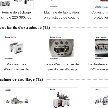
Feuille de séchage
Machine de fabrication
Corrosion 
simple 220-380v de
en plastique de couche
protectio
cristallisation de
multi, équipement en
l'incendie d
s et barils d'extrudeuse
(12)
boudineuse à vis
plastique d'extrusion en
boudineuse
'animal familier de Jwell
carton ondulé
panneaux d
Vis coniques
La vis d'extrudeuse de
L'extrudeuse 
d'extrudeuse de
tuyau d'acier d'alliage,
PVC visse et
pelletisation et trous de
machine d'extrudeuse
parallèle de
chine de soufflage
(12)
barils doubles pour
partie le traitement de
Co forteme
l'extrusion d'ABS de pe
nitruration
de pp