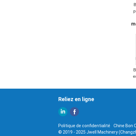
B
p
ma
l
B
e
d
Reliez en ligne
Politique de confidentialité
Chine Bon Q
© 2019 - 2025 Jwell Machinery (Changzho