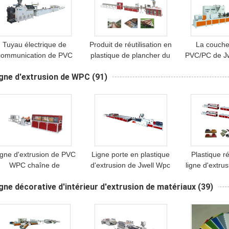
Tuyau électrique de
Produit de réutilisation en
La couche
communication de PVC
plastique de plancher du
PVC/PC de Jwe
e Jwell pour la ligne en
PE WPC de Jwell
machine de
gne d'extrusion de WPC
(91)
lastique d'extrusion de
beaucoup de fois utilisant
d'isolation 
achine de l'Internet 5G
la machine en plastique
tuile d
d'extrudeuse
igne d'extrusion de PVC
Ligne porte en plastique
Plastique ré
WPC chaîne de
d'extrusion de Jwell Wpc
ligne d'extr
production de panneau
de PVC et isolation
décorations 
gne décorative d'intérieur d'extrusion de matériaux
(39)
e mur pour de porte et
phonique écumante de
de PE/prod
de Windows PVC
panneau de cadre