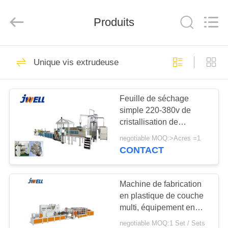
Jwell
Machinery
(Changzhou)
Co.,ltd..
Produits
All
Rights
Reserved.
MAISON
163
Unique vis extrudeuse
conduite d'extrusion
PRODUITS
Feuille de séchage
simple 220-380v de
À
cristallisation de
PROPOS
boudineuse à vis
negotiable MOQ:>Acres =1
d'animal familier de
DE
CONTACT
Jwell
117
NOUS
ligne en plastique
Machine de fabrication
en plastique de couche
VISITE
d'extrusion de profil
multi, équipement en
D'USINE
plastique d'extrusion en
negotiable MOQ:1 Set / Sets