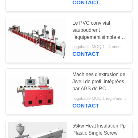
CONTACT
21
Pelletiseur jumeau
Le PVC convivial
saupoudrent
de vis
l'équipement simple en
plastique de boudineuse
negotiable MOQ:1 - 4 ensembles
à vis
CONTACT
Machines d'extrusion de
9
Jwell de profil intégrées
machine broyeur de
par ABS de PC
portables
plastique
negotiable MOQ:1 réglé/ensembles
CONTACT
55kw Heat Insulation Pp
Plastic Single Screw