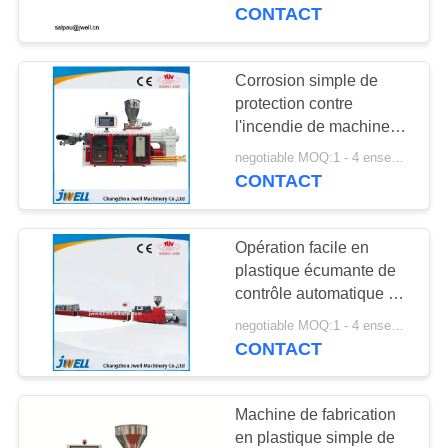
carton ondulé
CONTACT
CONTRÔLE
DE
Corrosion simple de
91
QUALITÉ
protection contre
Ligne d'extrusion de
l'incendie de machine
de boudineuse à vis de
WPC
negotiable MOQ:1 - 4 ensembles
CONTACTEZ-
panneaux de mur anti
CONTACT
NOUS
Opération facile en
DEMANDEZ
plastique écumante de
UNE
contrôle automatique de
39
machine d'extrusion
CITATION
negotiable MOQ:1 - 4 ensembles
Ligne décorative
CONTACT
d'intérieur
PLAN
Machine de fabrication
d'extrusion de
DU
en plastique simple de