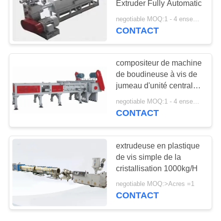
Extruder Fully Automatic
4
negotiable MOQ:1 - 4 ensembles
machine de tissu de
CONTACT
meltblown
compositeur de machine
de boudineuse à vis de
jumeau d'unité centrale
de PE de PVC de
negotiable MOQ:1 - 4 ensembles
polyoléfine
CONTACT
extrudeuse en plastique
de vis simple de la
cristallisation 1000kg/H
negotiable MOQ:>Acres =1
CONTACT