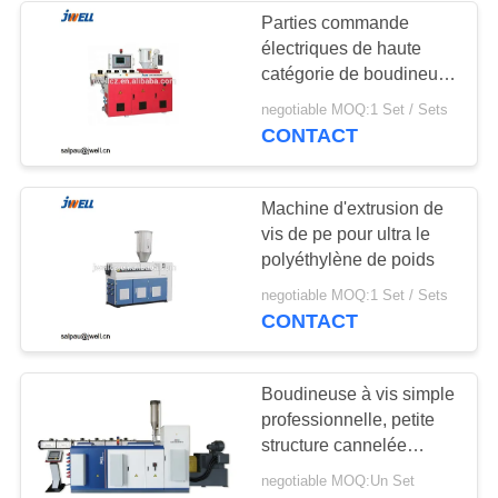
Parties commande
électriques de haute
12
catégorie de boudineuse
vis et barils
à vis de profil d'ABS de
negotiable MOQ:1 Set / Sets
PC seules
CONTACT
d'extrudeuse
Machine d'extrusion de
vis de pe pour ultra le
polyéthylène de poids
12
negotiable MOQ:1 Set / Sets
CONTACT
Machine de
soufflage
Boudineuse à vis simple
professionnelle, petite
structure cannelée
d'extrudeuse par
negotiable MOQ:Un Set
machine