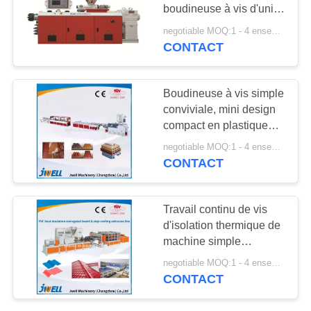
SITE
matériaux
boudineuse à vis d'unité
centrale de PE de PVC
negotiable MOQ:1 - 4 ensembles
de Jwell
CONTACT
94
PRIVACY
Ligne d'Extrusion de
POLICY
Boudineuse à vis simple
feuille
conviviale, mini design
compact en plastique
d'extrudeuse
negotiable MOQ:1 - 4 ensembles
CONTACT
16
Travail continu de vis
Unique vis
d'isolation thermique de
machine simple
extrudeuse
d'extrusion
negotiable MOQ:1 - 4 ensembles
CONTACT