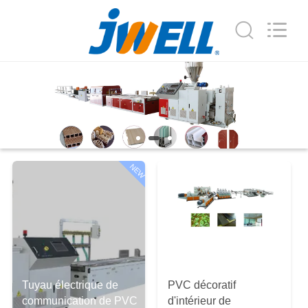
Jwell
Machinery
(Changzhou)
Co.,ltd..
All
Rights
Reserved.
MAISON
PRODUITS
À
NEW
PROPOS
DE
NOUS
VISITE
Tuyau électrique de
PVC décoratif
D'USINE
communication de PVC
d'intérieur de