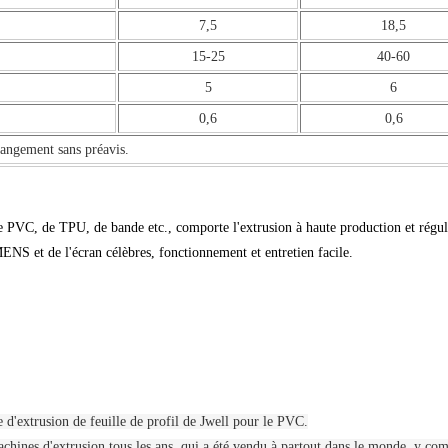
7,5
18,5
15-25
40-60
5
6
0,6
0,6
changement sans préavis.
de PVC, de TPU, de bande etc., comporte l'extrusion à haute production et régul
NS et de l'écran célèbres, fonctionnement et entretien facile.
 d'extrusion de feuille de profil de Jwell pour le PVC.
hines d'extrusion tous les ans, qui a été vendu à partout dans le monde, y com