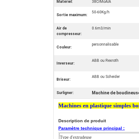
Matériel:
38CrMoAlA
50-60Kg/h
Sortie maximum:
Air de
0.6m3/min
compresseur:
personnalisable
Couleur:
ABB ou Rexroth
Inverseur:
ABB ou Scheider
Briseur:
Machine de boudineuse 
Surligner:
Machines en plastique simples b
Description de produit
Paramètre technique principal :
Type d'extrudeuse