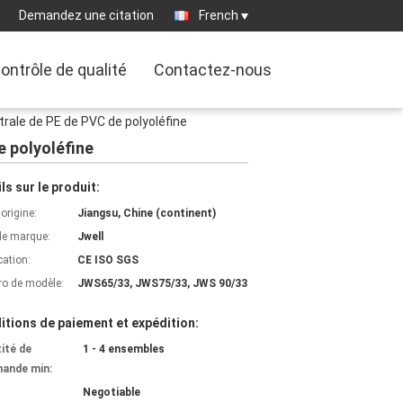
Demandez une citation
French
ontrôle de qualité
Contactez-nous
rale de PE de PVC de polyoléfine
e polyoléfine
ls sur le produit:
'origine:
Jiangsu, Chine (continent)
e marque:
Jwell
cation:
CE ISO SGS
o de modèle:
JWS65/33, JWS75/33, JWS 90/33
itions de paiement et expédition:
ité de
1 - 4 ensembles
ande min:
Negotiable