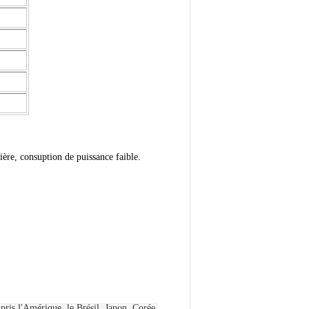
ière, consuption de puissance faible.
pris l'Amérique, le Brésil, Japon, Corée,