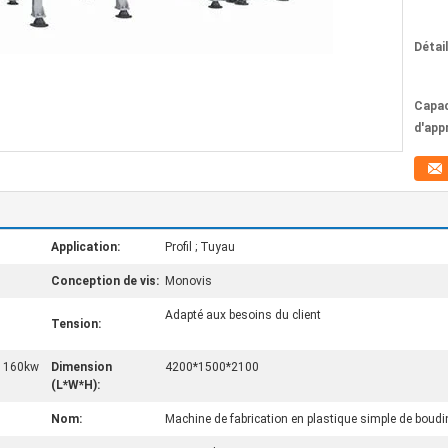
Détai
Capac
d'app
Application:
Profil ; Tuyau
Conception de vis:
Monovis
Adapté aux besoins du client
Tension:
; 160kw
Dimension
4200*1500*2100
(L*W*H):
Nom:
Machine de fabrication en plastique simple de boudi