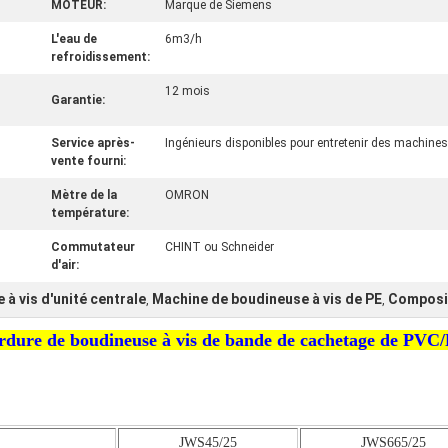
MOTEUR:
Marque de Siemens
L'eau de
6m3/h
refroidissement:
12 mois
Garantie:
Service après-
Ingénieurs disponibles pour entretenir des machines 
vente fourni:
Mètre de la
OMRON
température:
Commutateur
CHINT ou Schneider
d'air:
à vis d'unité centrale
Machine de boudineuse à vis de PE
Composit
,
,
ordure de boudineuse à vis de bande de cachetage de PVC
JWS45/25
JWS665/25