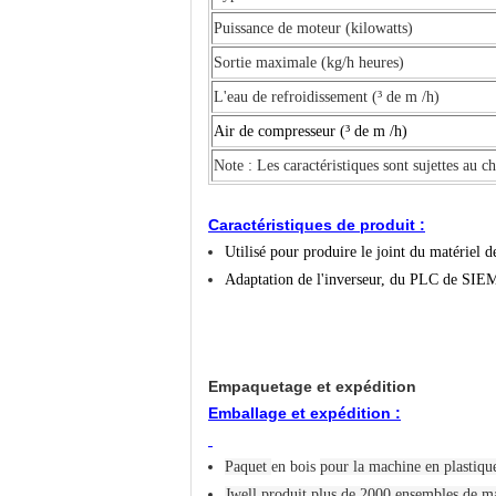
Puissance de moteur (kilowatts)
Sortie maximale (kg/h heures)
L'eau de refroidissement (³ de m /h)
Air de compresseur (³ de m /h)
Note : Les caractéristiques sont sujettes au 
Caractéristiques de produit :
Utilisé pour produire le joint du matériel 
Adaptation de l'inverseur, du PLC de SIEME
Empaquetage et expédition
Emballage et expédition :
Paquet
en bois
pour la machine en plastique
Jwell
produit plus de 2000 ensembles de mac