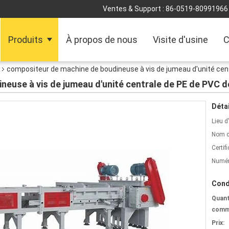
Ventes & Support :
86-0519-80991966
Produits
À propos de nous
Visite d'usine
C
compositeur de machine de boudineuse à vis de jumeau d'unité cent
euse à vis de jumeau d'unité centrale de PE de PVC d
Détai
Lieu d
Nom d
Certifi
Numér
Cond
Quant
comm
Prix: