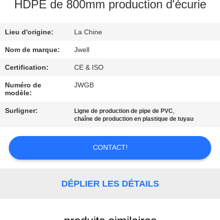
HDPE de 800mm production d'écurie
CONTRÔLE
Lieu d'origine:
La Chine
DE
QUALITÉ
Nom de marque:
Jwell
Certification:
CE & ISO
CONTACTEZ-
Numéro de
JWGB
modèle:
NOUS
Surligner:
,
Ligne de production de pipe de PVC
chaîne de production en plastique de tuyau
DEMANDEZ
UNE
CONTACT!
CITATION
DÉPLIER LES DÉTAILS
PLAN
DU