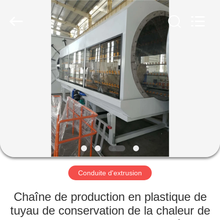
Jwell
Machinery
(Changzhou)
Co.,ltd..
All
Rights
Reserved.
MAISON
PRODUITS
À
PROPOS
DE
NOUS
Conduite d'extrusion
VISITE
Chaîne de production en plastique de
D'USINE
tuyau de conservation de la chaleur de