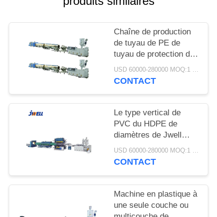
produits similaires
SITE
Chaîne de production
PRIVACY
de tuyau de PE de
POLICY
tuyau de protection de
fil électrique de Jwell
USD 60000-280000 MOQ:1 jeu
MPP machine de
CONTACT
plastique
Le type vertical de
PVC du HDPE de
diamètres de Jwell
200-1200mm/pp a
USD 60000-280000 MOQ:1 jeu
nervuré la machine de
CONTACT
plastique de tuyau
Machine en plastique à
une seule couche ou
multicouche de