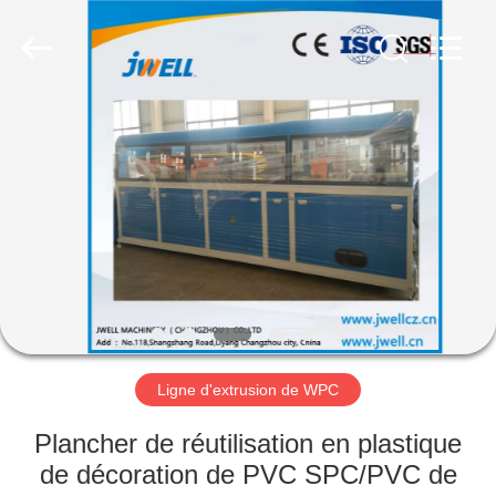
Fournisseur.
Copyright
©
2019
-
2021
jwellextrusionmachinery.com.
All
MAISON
Rights
Reserved.
PRODUITS
À
PROPOS
DE
NOUS
Ligne d'extrusion de WPC
VISITE
Plancher de réutilisation en plastique
D'USINE
de décoration de PVC SPC/PVC de