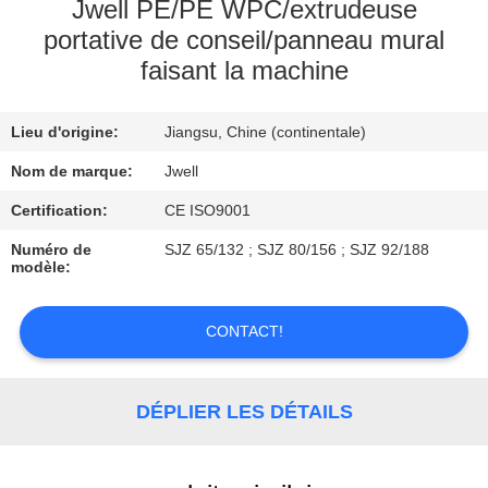
Jwell PE/PE WPC/extrudeuse
portative de conseil/panneau mural
CONTRÔLE
faisant la machine
DE
QUALITÉ
Lieu d'origine:
Jiangsu, Chine (continentale)
Nom de marque:
Jwell
CONTACTEZ-
Certification:
CE ISO9001
NOUS
Numéro de
SJZ 65/132 ; SJZ 80/156 ; SJZ 92/188
modèle:
DEMANDEZ
UNE
CONTACT!
CITATION
DÉPLIER LES DÉTAILS