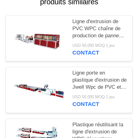
produits similaires
Ligne d'extrusion de
PVC WPC chaîne de
production de panneau
de mur pour de porte et
USD 50,000 MOQ:1 jeu
de Windows PVC
CONTACT
Ligne porte en
plastique d'extrusion de
Jwell Wpc de PVC et
isolation phonique
USD 50,000 MOQ:1 jeu
écumante de panneau
CONTACT
de cadre
Plastique réutilisant la
ligne d'extrusion de