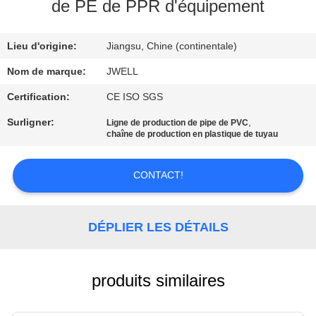
de PE de PPR d'équipement
CONTRÔLE
Lieu d'origine:
Jiangsu, Chine (continentale)
DE
QUALITÉ
Nom de marque:
JWELL
Certification:
CE ISO SGS
CONTACTEZ-
Surligner:
,
Ligne de production de pipe de PVC
chaîne de production en plastique de tuyau
NOUS
CONTACT!
DEMANDEZ
UNE
DÉPLIER LES DÉTAILS
CITATION
PLAN
produits similaires
DU