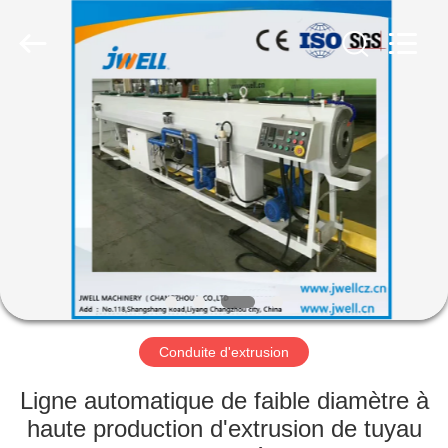
Jwell
Machinery
(Changzhou)
Co.,ltd..
All
Rights
Reserved.
MAISON
PRODUITS
À
PROPOS
DE
NOUS
Conduite d'extrusion
VISITE
Ligne automatique de faible diamètre à
D'USINE
haute production d'extrusion de tuyau