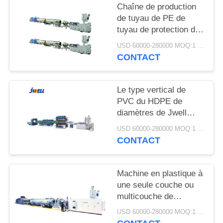
SITE
Chaîne de production
de tuyau de PE de
tuyau de protection de
PRIVACY
fil électrique de Jwell
USD 60000-280000 MOQ:1 jeu
POLICY
MPP machine de
CONTACT
plastique
Le type vertical de
PVC du HDPE de
diamètres de Jwell
200-1200mm/pp a
USD 60000-280000 MOQ:1 jeu
nervuré la machine de
CONTACT
plastique de tuyau
Machine en plastique à
une seule couche ou
multicouche de
machine d'extrusion de
USD 60000-280000 MOQ:1 jeu
tuyau de PE de grand