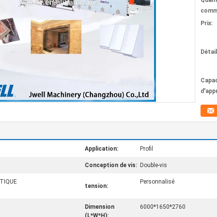
Quant
comm
Prix:
Détai
Capac
d'app
Application:
Profil
Conception de vis:
Double-vis
TIQUE
Personnalisé
tension:
Dimension
6000*1650*2760
(L*W*H):