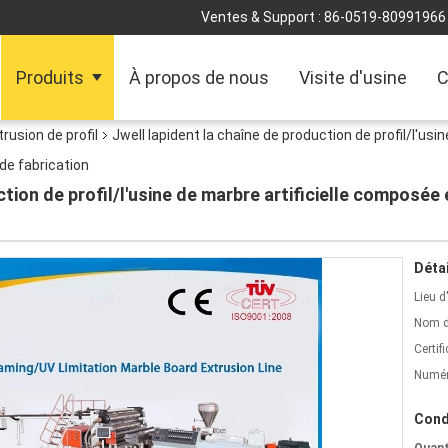
Ventes & Support :
86-0519-80991966
Produits
À propos de nous
Visite d'usine
C
trusion de profil
Jwell lapident la chaîne de production de profil/l'us
 de fabrication
ction de profil/l'usine de marbre artificielle composée
Détai
Lieu d
Nom d
Certifi
Numér
Cond