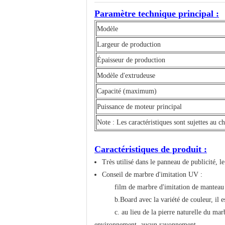
Paramètre technique principal :
Modèle
Largeur de production
Épaisseur de production
Modèle d'extrudeuse
Capacité (maximum)
Puissance de moteur principal
Note : Les caractéristiques sont sujettes au 
Caractéristiques de produit :
Très utilisé dans le panneau de publicité, le
Conseil de marbre d'imitation UV :
film de marbre d'imitation de manteau d
b.Board avec la variété de couleur, il
c. au lieu de la pierre naturelle du marb
environnement, aucun rayonnement.