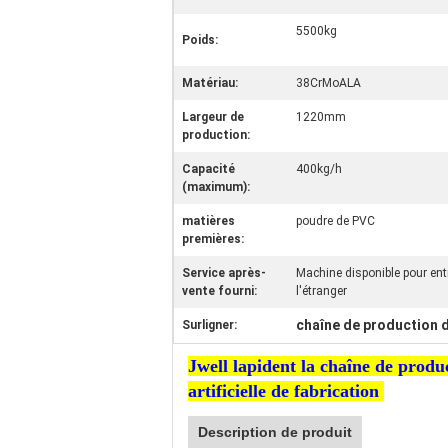
5500kg
Poids:
Matériau:
38CrMoALA
Largeur de
1220mm
production:
Capacité
400kg/h
(maximum):
matières
poudre de PVC
premières:
Service après-
Machine disponible pour ent
vente fourni:
l'étranger
chaîne de production d
Surligner:
Jwell lapident la chaîne de produ
artificielle de fabrication
Description de produit