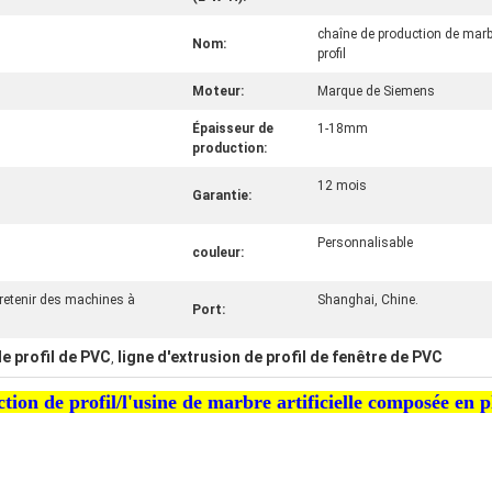
chaîne de production de marbr
Nom:
profil
Moteur:
Marque de Siemens
Épaisseur de
1-18mm
production:
12 mois
Garantie:
Personnalisable
couleur:
retenir des machines à
Shanghai, Chine.
Port:
e profil de PVC
ligne d'extrusion de profil de fenêtre de PVC
,
ction de profil/l'usine de marbre artificielle composée en 