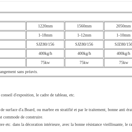
1220mm
1560mm
2050mm
1-18mm
1-12mm
1-10mm
SJZ80/156
SJZ80/156
SJZ80/15
400kg/h
400kg/h
400kg/h
75kw
75kw
75kw
changement sans préavis.
 conseil d'exposition, le cadre de tableau, etc.
e surface d'a.Board, ou marbre en stratifié et par le traitement, bonne anti érafl
 est commode de construire.
re etc. dans la décoration intérieure, avec la bonne résistance vieillissante, le ra