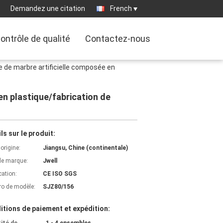
Demandez une citation
French
ontrôle de qualité
Contactez-nous
ine de marbre artificielle composée en
 en plastique/fabrication de
ls sur le produit:
'origine:
Jiangsu, Chine (continentale)
e marque:
Jwell
cation:
CE ISO SGS
o de modèle:
SJZ80/156
itions de paiement et expédition: