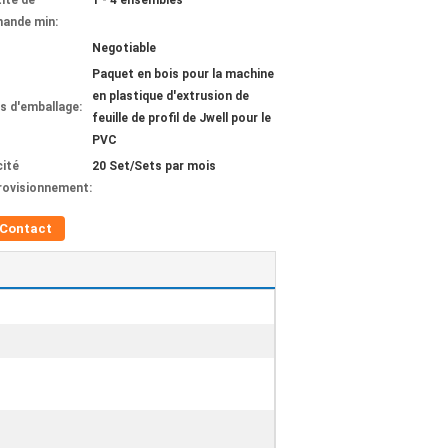
ité de
1 - 4 ensembles
ande min:
Negotiable
Paquet en bois pour la machine
en plastique d'extrusion de
ls d'emballage:
feuille de profil de Jwell pour le
PVC
ité
20 Set/Sets par mois
rovisionnement:
Contact