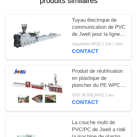
produits similaires
SITE
Tuyau électrique de
PRIVACY
communication de PVC
POLICY
de Jwell pour la ligne
en plastique d'extrusion
negotiable MOQ:1 Set / Sets
de machine de
CONTACT
l'Internet 5G
Produit de réutilisation
en plastique de
plancher du PE WPC
de Jwell beaucoup de
USD 38,000 MOQ:1 jeu
fois utilisant la machine
CONTACT
en plastique
d'extrudeuse
La couche multi de
PVC/PC de Jwell a ridé
la machine de plastique