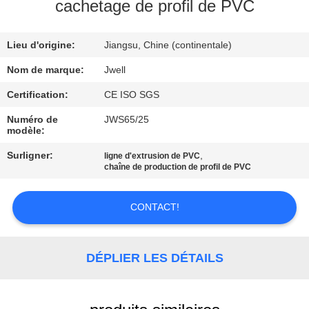
cachetage de profil de PVC
CONTRÔLE
Lieu d'origine:
Jiangsu, Chine (continentale)
DE
QUALITÉ
Nom de marque:
Jwell
Certification:
CE ISO SGS
CONTACTEZ-
Numéro de
JWS65/25
modèle:
NOUS
Surligner:
,
ligne d'extrusion de PVC
chaîne de production de profil de PVC
DEMANDEZ
UNE
CONTACT!
CITATION
DÉPLIER LES DÉTAILS
PLAN
DU