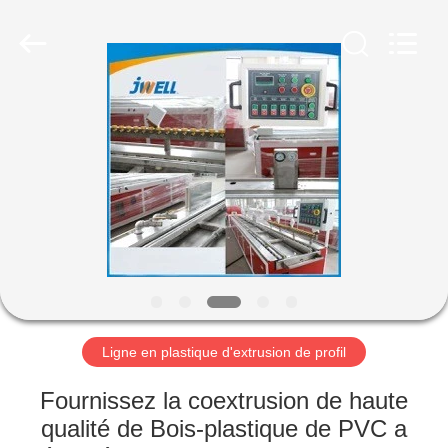
Jwell
Machinery
(Changzhou)
Co.,ltd..
All
Rights
Reserved.
MAISON
PRODUITS
À
PROPOS
DE
NOUS
Ligne en plastique d'extrusion de profil
VISITE
Fournissez la coextrusion de haute
D'USINE
qualité de Bois-plastique de PVC a