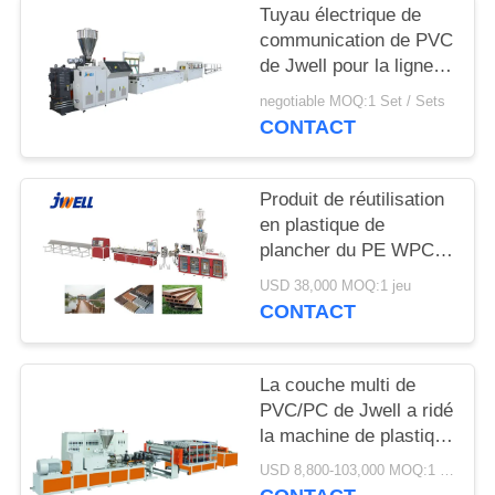
SITE
Tuyau électrique de
communication de PVC
de Jwell pour la ligne
PRIVACY
en plastique d'extrusion
negotiable MOQ:1 Set / Sets
POLICY
de machine de
CONTACT
l'Internet 5G
Produit de réutilisation
en plastique de
plancher du PE WPC
de Jwell beaucoup de
USD 38,000 MOQ:1 jeu
fois utilisant la machine
CONTACT
en plastique
d'extrudeuse
La couche multi de
PVC/PC de Jwell a ridé
la machine de plastique
d'isolation thermique de
USD 8,800-103,000 MOQ:1 jeu
tuile de toit