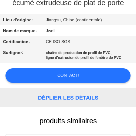
écumé extrudeuse de plat de porte
CONTRÔLE
Lieu d'origine:
Jiangsu, Chine (continentale)
DE
QUALITÉ
Nom de marque:
Jwell
Certification:
CE ISO SGS
CONTACTEZ-
Surligner:
,
chaîne de production de profil de PVC
ligne d'extrusion de profil de fenêtre de PVC
NOUS
CONTACT!
DEMANDEZ
UNE
DÉPLIER LES DÉTAILS
CITATION
PLAN
produits similaires
DU