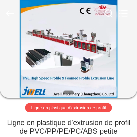
Jwell
Machinery
(Changzhou)
Co.,ltd..
All
Rights
Reserved.
MAISON
PRODUITS
À
PROPOS
DE
NOUS
Ligne en plastique d'extrusion de profil
VISITE
Ligne en plastique d'extrusion de profil
D'USINE
de PVC/PP/PE/PC/ABS petite