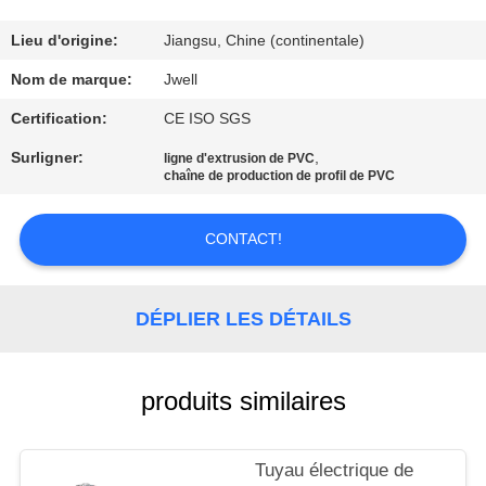
CONTRÔLE
Lieu d'origine:
Jiangsu, Chine (continentale)
DE
Nom de marque:
Jwell
QUALITÉ
Certification:
CE ISO SGS
Surligner:
,
ligne d'extrusion de PVC
CONTACTEZ-
chaîne de production de profil de PVC
NOUS
CONTACT!
DEMANDEZ
UNE
DÉPLIER LES DÉTAILS
CITATION
produits similaires
PLAN
DU
Tuyau électrique de