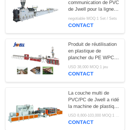
SITE
communication de PVC
de Jwell pour la ligne
en plastique d'extrusion
negotiable MOQ:1 Set / Sets
PRIVACY
de machine de
CONTACT
l'Internet 5G
POLICY
Produit de réutilisation
en plastique de
plancher du PE WPC
de Jwell beaucoup de
USD 38,000 MOQ:1 jeu
fois utilisant la machine
CONTACT
en plastique
d'extrudeuse
La couche multi de
PVC/PC de Jwell a ridé
la machine de plastique
d'isolation thermique de
USD 8,800-103,000 MOQ:1 jeu
tuile de toit
CONTACT