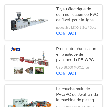
SITE
Tuyau électrique de
communication de PVC
PRIVACY
de Jwell pour la ligne
POLICY
en plastique d'extrusion
negotiable MOQ:1 Set / Sets
de machine de
CONTACT
l'Internet 5G
Produit de réutilisation
en plastique de
plancher du PE WPC
de Jwell beaucoup de
USD 38,000 MOQ:1 jeu
fois utilisant la machine
CONTACT
en plastique
d'extrudeuse
La couche multi de
PVC/PC de Jwell a ridé
la machine de plastique
d'isolation thermique de