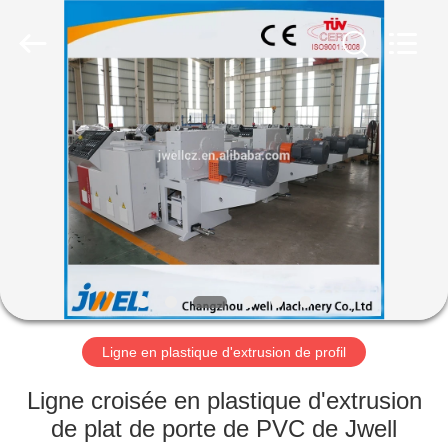
Jwell
Machinery
(Changzhou)
Co.,ltd..
All
Rights
Reserved.
MAISON
PRODUITS
À
PROPOS
DE
NOUS
Ligne en plastique d'extrusion de profil
VISITE
Ligne croisée en plastique d'extrusion
D'USINE
de plat de porte de PVC de Jwell