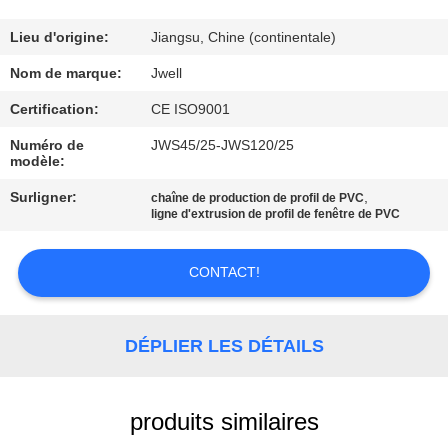
CONTRÔLE
Lieu d'origine:
Jiangsu, Chine (continentale)
DE
Nom de marque:
Jwell
QUALITÉ
Certification:
CE ISO9001
Numéro de
JWS45/25-JWS120/25
modèle:
CONTACTEZ-
NOUS
Surligner:
,
chaîne de production de profil de PVC
ligne d'extrusion de profil de fenêtre de PVC
DEMANDEZ
CONTACT!
UNE
CITATION
DÉPLIER LES DÉTAILS
PLAN
produits similaires
DU