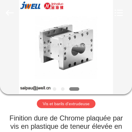
Jwell
Machinery
(Changzhou)
Co.,ltd..
All
Rights
Reserved.
MAISON
PRODUITS
À
PROPOS
DE
NOUS
Vis et barils d'extrudeuse
VISITE
Finition dure de Chrome plaquée par
D'USINE
vis en plastique de teneur élevée en