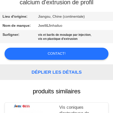
calcium d'extrusion de profil
CONTRÔLE
Lieu d'origine:
Jiangsu, Chine (continentale)
DE
QUALITÉ
Nom de marque:
Jwell&Jinhailuo
Surligner:
,
vis et barils de moulage par injection
vis en plastique d'extrusion
CONTACTEZ-
NOUS
CONTACT!
DEMANDEZ
DÉPLIER LES DÉTAILS
UNE
CITATION
produits similaires
PLAN
DU
Vis coniques