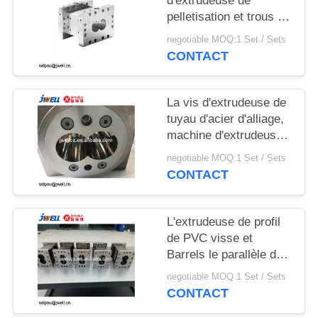
d'extrudeuse de
SITE
pelletisation et trous de
barils doubles pour
negotiable MOQ:1 Set / Sets
PRIVACY
l'extrusion d'ABS de pe
CONTACT
de pp
POLICY
La vis d'extrudeuse de
tuyau d'acier d'alliage,
machine d'extrudeuse
partie le traitement de
negotiable MOQ:1 Set / Sets
nitruration
CONTACT
L'extrudeuse de profil
de PVC visse et
Barrels le parallèle de
rotation de Co
negotiable MOQ:1 Set / Sets
fortement précis
CONTACT